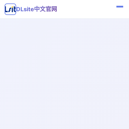
DLsite中文官网