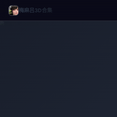
梅麻吕3D合集