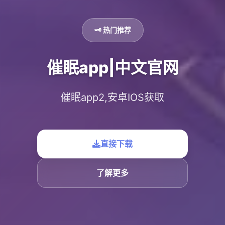
🗝️ 热门推荐
催眠app|中文官网
催眠app2,安卓IOS获取
直接下载
了解更多